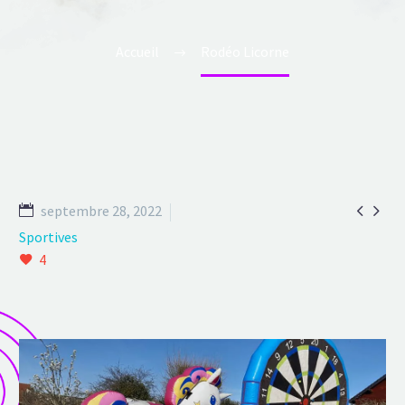
Accueil
Rodéo Licorne


septembre 28, 2022
Sportives
4